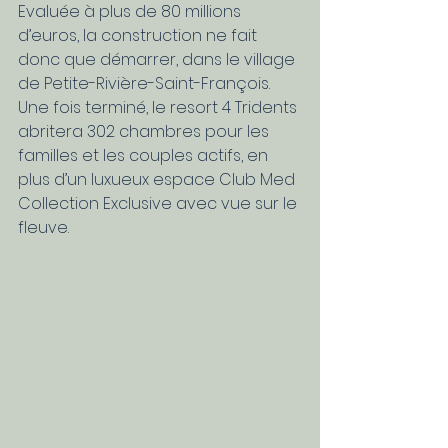
Evaluée à plus de 80 millions 
d’euros, la construction ne fait 
donc que démarrer, dans le village 
de Petite-Rivière-Saint-François. 
Une fois terminé, le resort 4 Tridents 
abritera 302 chambres pour les 
familles et les couples actifs, en 
plus d’un luxueux espace Club Med 
Collection Exclusive avec vue sur le 
fleuve.