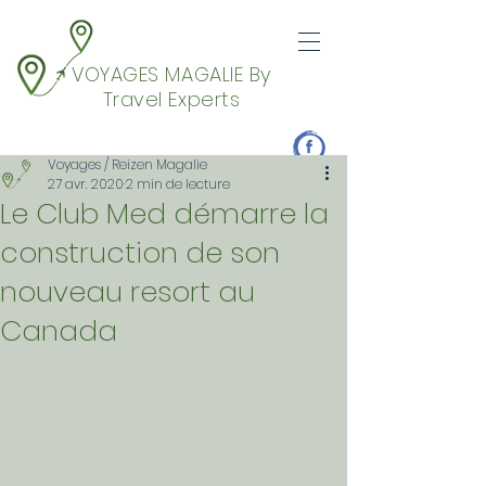
VOYAGES MAGALIE By
Travel Experts
Voyages / Reizen Magalie
27 avr. 2020
2 min de lecture
Le Club Med démarre la
construction de son
nouveau resort au
Canada