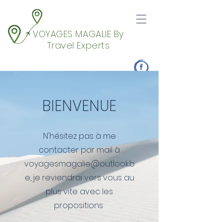
VOYAGES MAGALIE By
Travel Experts
BIENVENUE
N'hésitez pas à me
contacter par mail à
voyagesmagalie@outlook.b
e
, je reviendrai vers vous au
plus vite avec les
propositions